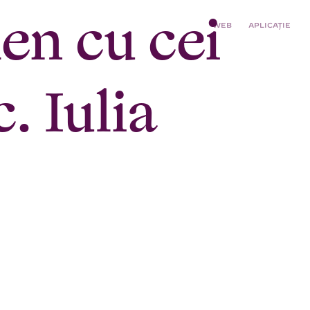
hen cu cei
WEB
APLICAȚIE
c. Iulia