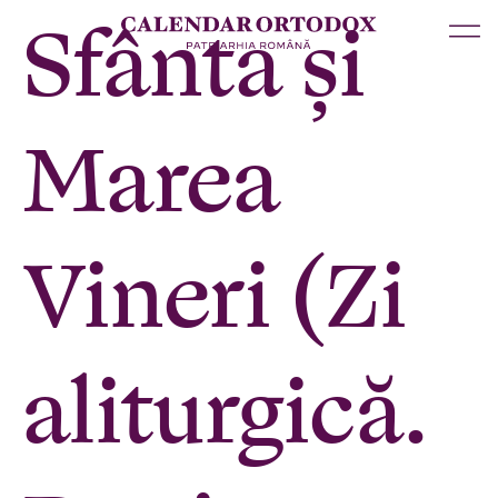
Sfânta și
Marea
Vineri (Zi
aliturgică.