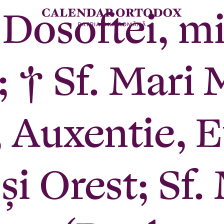
. Dosoftei, m
 † Sf. Mari 
, Auxentie, 
şi Orest; Sf.