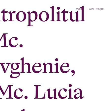
itropolitul
WEB
APLICAȚIE
Mc.
Evghenie,
 Mc. Lucia