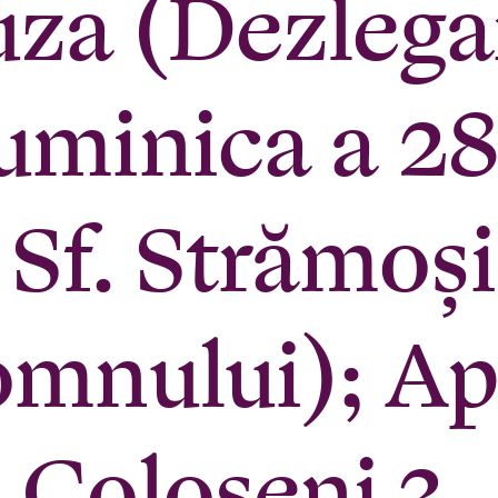
uza (Dezlega
uminica a 2
a Sf. Strămoş
omnului); Ap.
 Coloseni 3, 