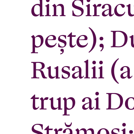
din Sirac
peşte); D
Rusalii (
trup ai D
Strămoşi: