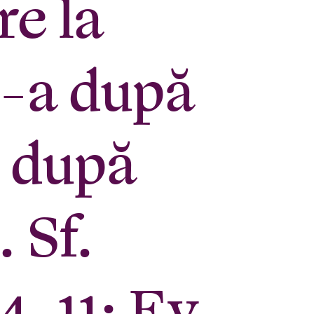
re la
8-a după
i după
 Sf.
4-11; Ev.