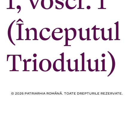
1, voscr. 1
(Începutul
Triodului)
© 2026 PATRIARHIA ROMÂNĂ. TOATE DREPTURILE REZERVATE.