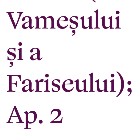
Vameșului
și a
Fariseului);
Ap. 2