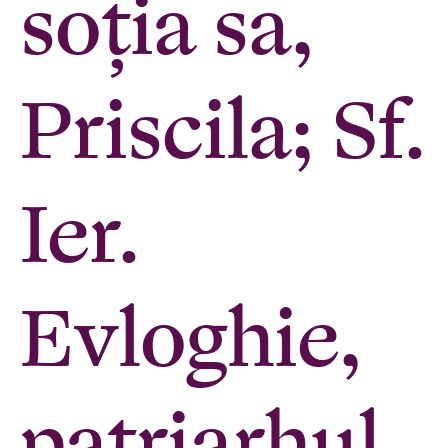
soția sa,
Priscila; Sf.
Ier.
Evloghie,
patriarhul