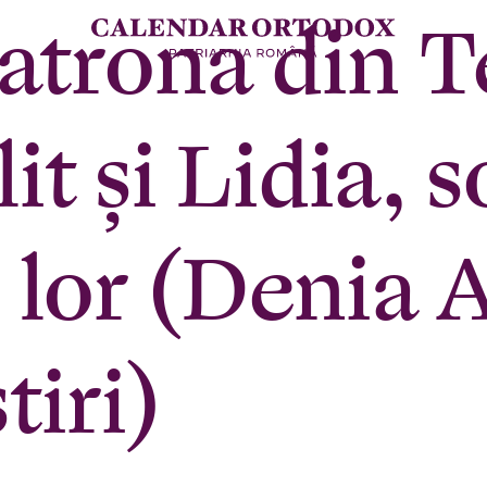
atrona din T
lit şi Lidia, s
ai lor (Denia 
tiri)