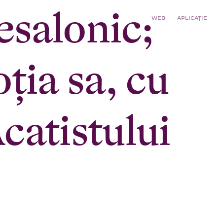
esalonic;
WEB
APLICAȚIE
oţia sa, cu
Acatistului