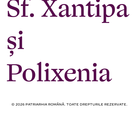
Sf. Xantipa
și
Polixenia
© 2026 PATRIARHIA ROMÂNĂ. TOATE DREPTURILE REZERVATE.