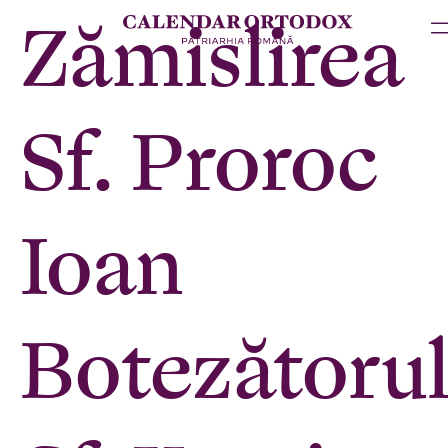
Zămislirea
Sf. Proroc
Ioan
Botezătorul